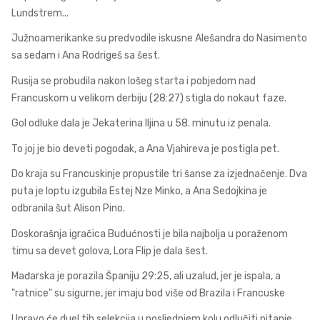
Lundstrem...
Južnoamerikanke su predvodile iskusne Alešandra do Nasimento
sa sedam i Ana Rodrigeš sa šest.
Rusija se probudila nakon lošeg starta i pobjedom nad
Francuskom u velikom derbiju (28:27) stigla do nokaut faze.
Gol odluke dala je Jekaterina Iljina u 58. minutu iz penala.
To joj je bio deveti pogodak, a Ana Vjahireva je postigla pet.
Do kraja su Francuskinje propustile tri šanse za izjednačenje. Dva
puta je loptu izgubila Estej Nze Minko, a Ana Sedojkina je
odbranila šut Alison Pino.
Doskorašnja igračica Budućnosti je bila najbolja u poraženom
timu sa devet golova, Lora Flip je dala šest.
Mađarska je porazila Španiju 29:25, ali uzalud, jer je ispala, a
"ratnice" su sigurne, jer imaju bod više od Brazila i Francuske
Upravo će duel tih selekcija u posljednjem kolu odlučiti pitanje