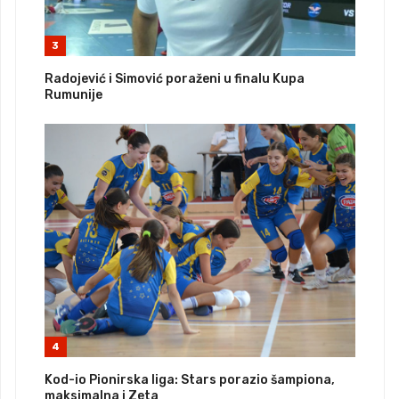
3
Radojević i Simović poraženi u finalu Kupa
Rumunije
4
Kod-io Pionirska liga: Stars porazio šampiona,
maksimalna i Zeta