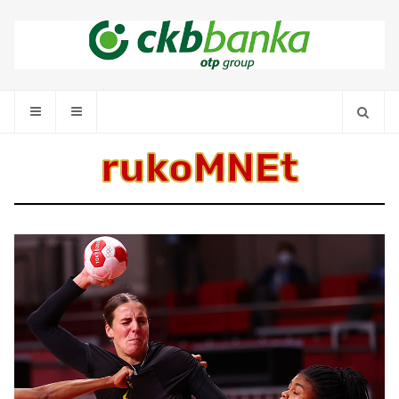
rukoMNEt