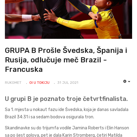
GRUPA B Prošle Švedska, Španija i
Rusija, odlučuje meč Brazil -
Francuska
RUKOMET
OI U TOKIJU
31 JUL 2021
EMP
U grupi B je poznato troje četvrtfinalista.
Sa 1. mjesta u nokaut fazu ide Švedska, koja je danas savladala
Brazil 34:31 i sa sedam bodova osigurala tron.
Skandinavke su do trijumfa vodile Jamina Roberts i Elin Hanson
sa po šest golova, pet je dala Karin Stromberg, četiri Matilda