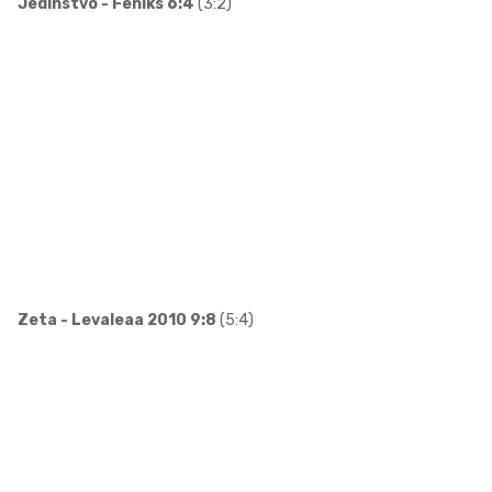
Jedinstvo - Feniks 6:4
(3:2)
Zeta - Levaleaa 2010 9:8
(5:4)