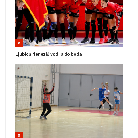
2
Ljubica Nenezić vodila do boda
3