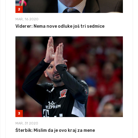
2
MAR, 16 2020
Viderer: Nema nove odluke još tri sedmice
3
MAR, 31 2020
Šterbik: Mislim da je ovo kraj za mene