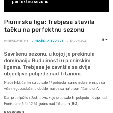
perfektnu sezonu
Pionirska liga: Trebjesa stavila
tačku na perfektnu sezonu
MNERUKOMET.ME
MLAĐE KATEGORIJE
13 JUN 2021
EMP
Savršenu sezonu, u kojoj je prekinula
dominaciju Budućnosti u pionirskim
ligama, Trebjesa je završila sa dvije
ubjedljive pobjede nad Titanom.
Mlade Nikšićanke su upisale 17 pobjeda i samo jedan remi, pa su
više nego zasluženo obukle majice sa natpisom "šampioni".
Dan je obilježilo i Jedinstvo, koje je upisalo tri pobjede - dvije nad
Feniksom (6:4 i 12:6) i jednu nad Titanom (8:3).
RASPORED