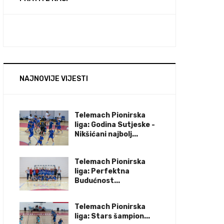
NAJNOVIJE VIJESTI
Telemach Pionirska
liga: Godina Sutjeske -
Nikšićani najbolj...
Telemach Pionirska
liga: Perfektna
Budućnost...
Telemach Pionirska
liga: Stars šampion...