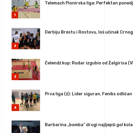
Telemach Pionirska liga: Perfektan ponedj
1
Derbiju Brestu i Rostovu, loš učinak Crno
2
Čelendž kup: Rudar izgubio od Žalgirisa (
3
Prva liga (ž): Lider siguran, Feniks odličan
4
Barbarina „bomba” drugi najljepši gol kola