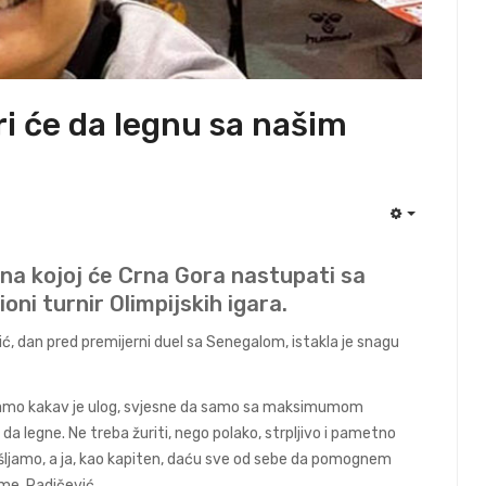
i će da legnu sa našim
EMPTY
na kojoj će Crna Gora nastupati sa
oni turnir Olimpijskih igara.
, dan pred premijerni duel sa Senegalom, istakla je snagu
 Znamo kakav je ulog, svjesne da samo sa maksimumom
a legne. Ne treba žuriti, nego polako, strpljivo i pametno
išljamo, a ja, kao kapiten, daću sve od sebe da pomognem
.me Radičević.