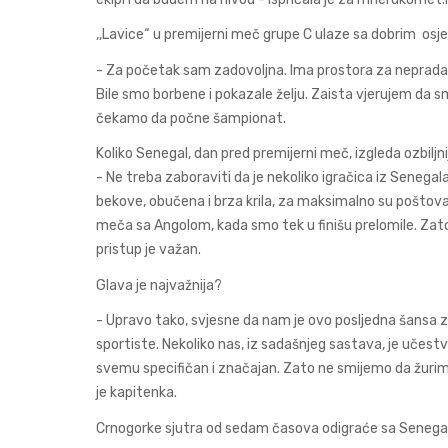
,,Lavice“ u premijerni meč grupe C ulaze sa dobrim os
- Za početak sam zadovoljna. Ima prostora za nepradak
Bile smo borbene i pokazale želju. Zaista vjerujem da smo
čekamo da počne šampionat.
Koliko Senegal, dan pred premijerni meč, izgleda ozbiljn
- Ne treba zaboraviti da je nekoliko igračica iz Senegal
bekove, obučena i brza krila, za maksimalno su poštova
meča sa Angolom, kada smo tek u finišu prelomile. Zato 
pristup je važan.
Glava je najvažnija?
- Upravo tako, svjesne da nam je ovo posljedna šansa za
sportiste. Nekoliko nas, iz sadašnjeg sastava, je učestv
svemu specifičan i značajan. Zato ne smijemo da žurim
je kapitenka.
Crnogorke sjutra od sedam časova odigraće sa Senega