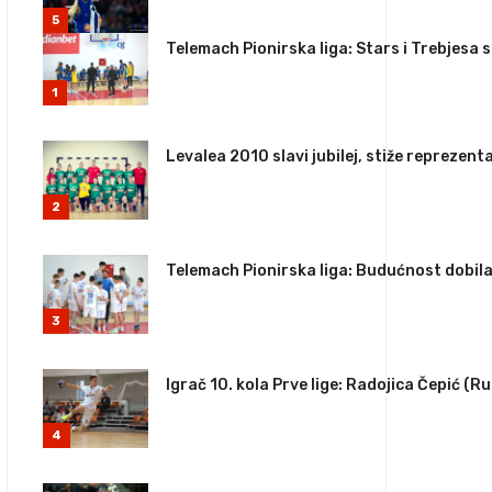
5
Telemach Pionirska liga: Stars i Trebjesa s
1
Levalea 2010 slavi jubilej, stiže reprezen
2
Telemach Pionirska liga: Budućnost dobila
3
Igrač 10. kola Prve lige: Radojica Čepić (R
4