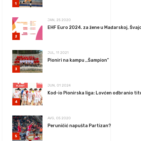
1
JAN, 25 2020
EHF Euro 2024. za žene u Mađarskoj, Švajca
2
JUL, 11 2021
Pioniri na kampu ,,Šampion”
3
JUN, 01 2024
Kod-io Pionirska liga: Lovćen odbranio tit
4
AVG, 05 2020
Peruničić napušta Partizan?
5