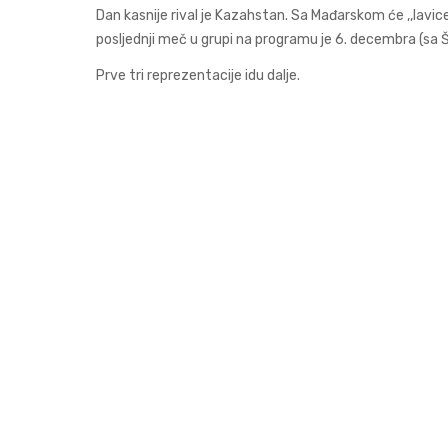
Dan kasnije rival je Kazahstan. Sa Mađarskom će ,,lavi
posljednji meč u grupi na programu je 6. decembra (sa 
Prve tri reprezentacije idu dalje.