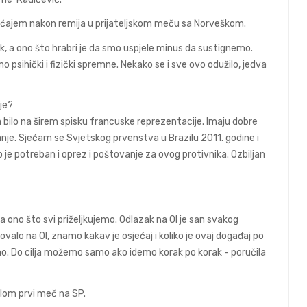
jećajem nakon remija u prijateljskom meču sa Norveškom.
, a ono što hrabri je da smo uspjele minus da sustignemo.
 psihički i fizički spremne. Nekako se i sve ovo odužilo, jedva
ije?
a bilo na širem spisku francuske reprezentacije. Imaju dobre
nje. Sjećam se Svjetskog prvenstva u Brazilu 2011. godine i
je potreban i oprez i poštovanje za ovog protivnika. Ozbiljan
 ono što svi priželjkujemo. Odlazak na OI je san svakog
ovalo na OI, znamo kakav je osjećaj i koliko je ovaj događaj po
o. Do cilja možemo samo ako idemo korak po korak - poručila
lom prvi meč na SP.