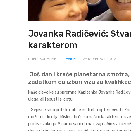
Jovanka Radičević: Stvar
karakterom
MNERUKOMET.ME
LAVICE
29 NOVEMBAR 2019
Još dan i kreće planetarna smotra, 
zadatkom da izbori vizu za kvalifikaci
Naše djevojke su spremne. Kapitenka Jovanka Radičević
uloga, ali i spustila loptu.
- Svjesne smo pritiska, ali se ne treba opterećivati.
možemo do cilja. Mislim da će sa našim karakterom sve d
protiv svakoga. Sigurna sam da na ovaj način svi razm
ekipi i da budem na nivou - ispričala je za mnerukomet