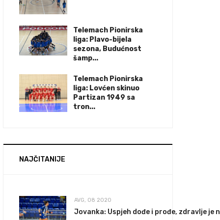
Telemach Pionirska
liga: Plavo-bijela
sezona, Budućnost
šamp...
Telemach Pionirska
liga: Lovćen skinuo
Partizan 1949 sa
tron...
NAJČITANIJE
AVG, 08 2020
Jovanka: Uspjeh dođe i prođe, zdravlje je 