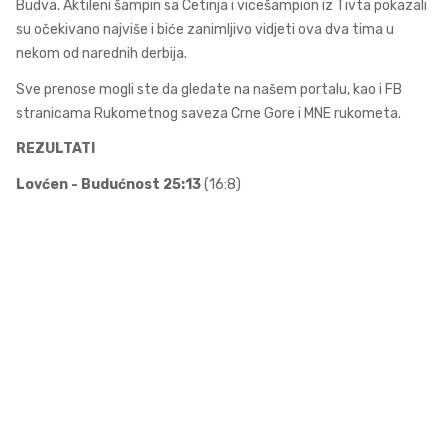
Budva. Aktileni šampin sa Cetinja i vicešampion iz Tivta pokazali
su očekivano najviše i biće zanimljivo vidjeti ova dva tima u
nekom od narednih derbija.
Sve prenose mogli ste da gledate na našem portalu, kao i FB
stranicama Rukometnog saveza Crne Gore i MNE rukometa.
REZULTATI
Lovćen - Budućnost 25:13
(16:8)