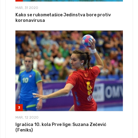
MAR, 31 2020
Kako se rukometašice Jedinstva bore protiv
koronavirusa
3
MAR, 12 2020
Igračica 10. kola Prve lige: Suzana Zečević
(Feniks)