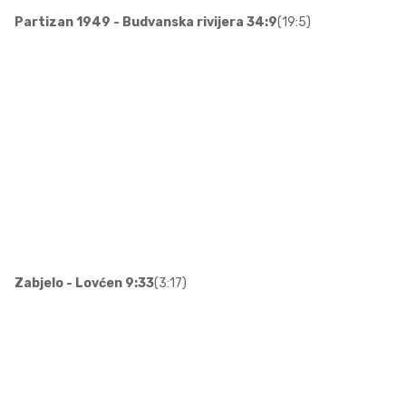
Partizan 1949 - Budvanska rivijera 34:9
(19:5)
Zabjelo - Lovćen
9:33
(3:17)