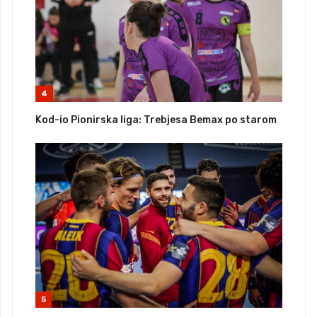
4
Kod-io Pionirska liga: Trebjesa Bemax po starom
5