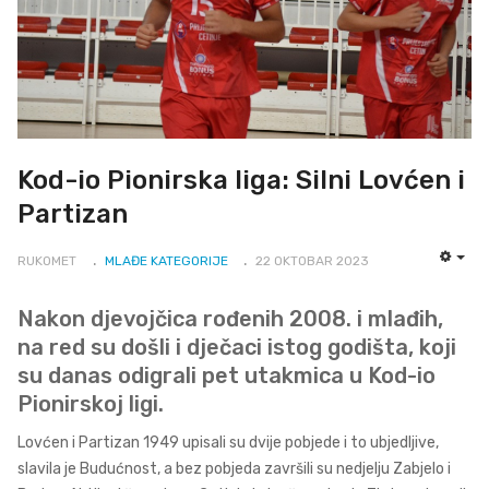
Kod-io Pionirska liga: Silni Lovćen i
Partizan
RUKOMET
MLAĐE KATEGORIJE
22 OKTOBAR 2023
EMP
Nakon djevojčica rođenih 2008. i mlađih,
na red su došli i dječaci istog godišta, koji
su danas odigrali pet utakmica u Kod-io
Pionirskoj ligi.
Lovćen i Partizan 1949 upisali su dvije pobjede i to ubjedljive,
slavila je Budućnost, a bez pobjeda završili su nedjelju Zabjelo i