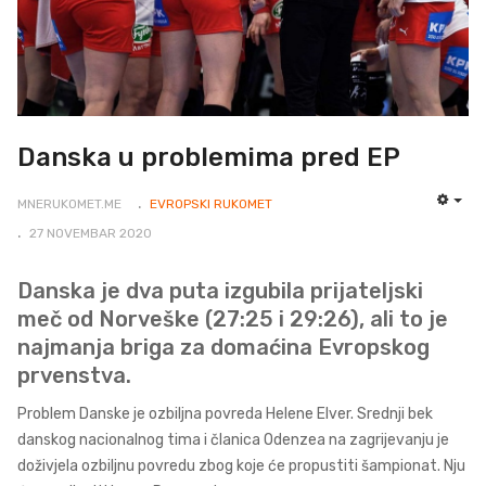
Danska u problemima pred EP
MNERUKOMET.ME
EVROPSKI RUKOMET
EMP
27 NOVEMBAR 2020
Danska je dva puta izgubila prijateljski
meč od Norveške (27:25 i 29:26), ali to je
najmanja briga za domaćina Evropskog
prvenstva.
Problem Danske je ozbiljna povreda Helene Elver. Srednji bek
danskog nacionalnog tima i članica Odenzea na zagrijevanju je
doživjela ozbiljnu povredu zbog koje će propustiti šampionat. Nju