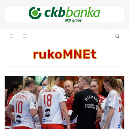
rukoMNEt