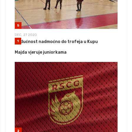
5
DEC, 27 2020
Budućnost nadmoćno do trofeja u Kupu
1
Majda vjeruje juniorkama
2