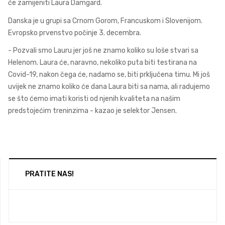
će zamijeniti Laura Damgard.
Danska je u grupi sa Crnom Gorom, Francuskom i Slovenijom.
Evropsko prvenstvo počinje 3. decembra.
- Pozvali smo Lauru jer još ne znamo koliko su loše stvari sa
Helenom. Laura će, naravno, nekoliko puta biti testirana na
Covid-19, nakon čega će, nadamo se, biti prključena timu. Mi još
uvijek ne znamo koliko će dana Laura biti sa nama, ali radujemo
se što ćemo imati koristi od njenih kvaliteta na našim
predstojećim treninzima - kazao je selektor Jensen.
PRATITE NAS!