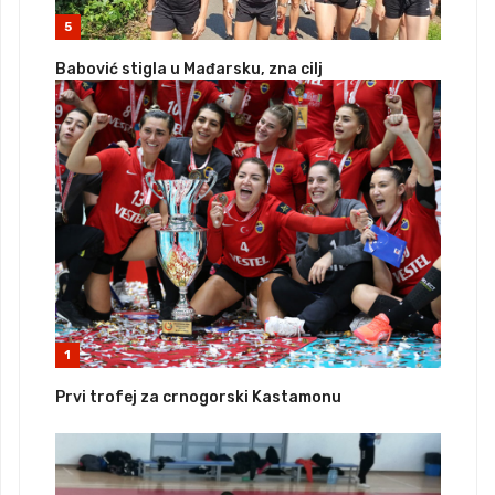
5
Babović stigla u Mađarsku, zna cilj
1
Prvi trofej za crnogorski Kastamonu