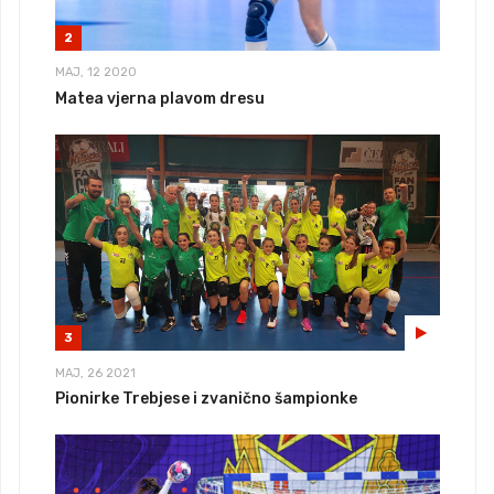
2
MAJ, 12 2020
Matea vjerna plavom dresu
3
MAJ, 26 2021
Pionirke Trebjese i zvanično šampionke