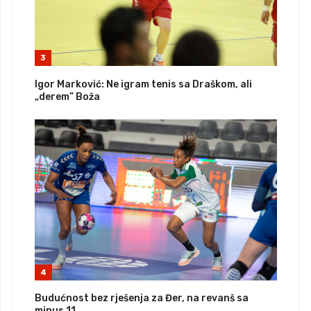
3
Igor Marković: Ne igram tenis sa Draškom, ali
„derem” Boža
4
Budućnost bez rješenja za Đer, na revanš sa
minus 11