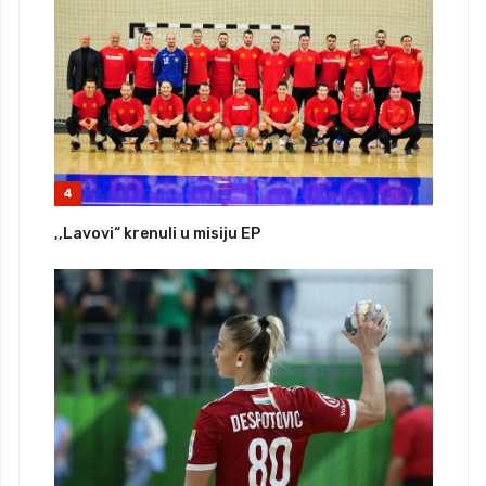
4
,,Lavovi“ krenuli u misiju EP