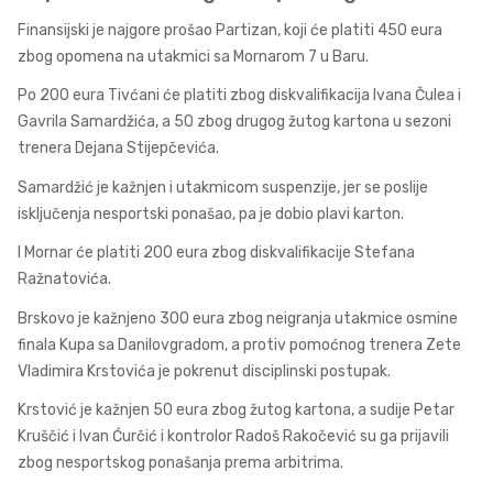
Finansijski je najgore prošao Partizan, koji će platiti 450 eura
zbog opomena na utakmici sa Mornarom 7 u Baru.
Po 200 eura Tivćani će platiti zbog diskvalifikacija Ivana Čulea i
Gavrila Samardžića, a 50 zbog drugog žutog kartona u sezoni
trenera Dejana Stijepčevića.
Samardžić je kažnjen i utakmicom suspenzije, jer se poslije
isključenja nesportski ponašao, pa je dobio plavi karton.
I Mornar će platiti 200 eura zbog diskvalifikacije Stefana
Ražnatovića.
Brskovo je kažnjeno 300 eura zbog neigranja utakmice osmine
finala Kupa sa Danilovgradom, a protiv pomoćnog trenera Zete
Vladimira Krstovića je pokrenut disciplinski postupak.
Krstović je kažnjen 50 eura zbog žutog kartona, a sudije Petar
Kruščić i Ivan Ćurčić i kontrolor Radoš Rakočević su ga prijavili
zbog nesportskog ponašanja prema arbitrima.