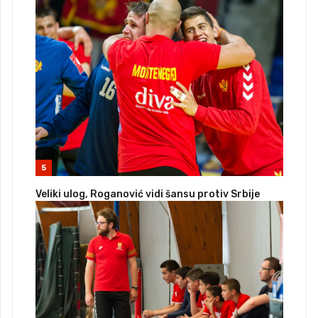
5
Veliki ulog, Roganović vidi šansu protiv Srbije