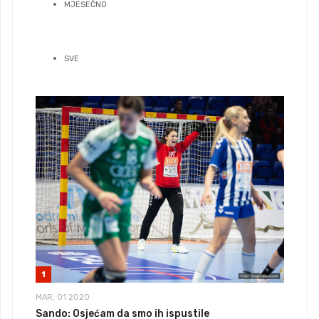
MJESEČNO
SVE
1
MAR, 01 2020
Sando: Osjećam da smo ih ispustile