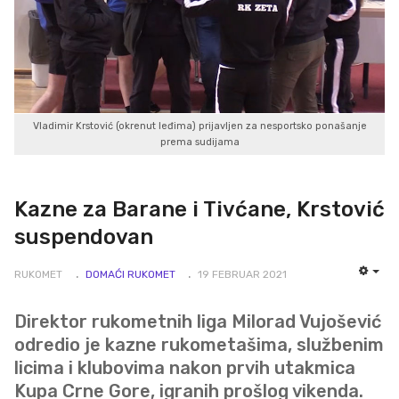
Vladimir Krstović (okrenut leđima) prijavljen za nesportsko ponašanje
prema sudijama
Kazne za Barane i Tivćane, Krstović
suspendovan
RUKOMET
DOMAĆI RUKOMET
19 FEBRUAR 2021
EMP
Direktor rukometnih liga Milorad Vujošević
odredio je kazne rukometašima, službenim
licima i klubovima nakon prvih utakmica
Kupa Crne Gore, igranih prošlog vikenda.