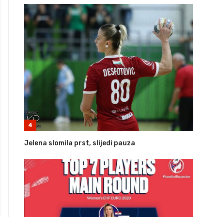
4
Jelena slomila prst, slijedi pauza