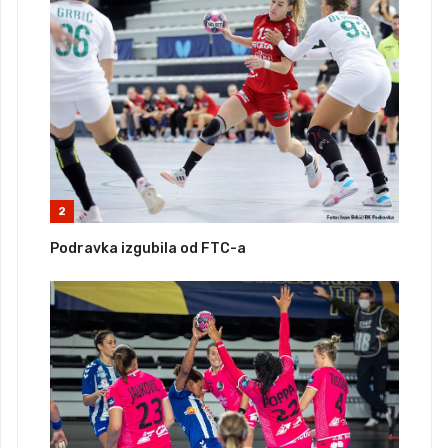
2
Podravka izgubila od FTC-a