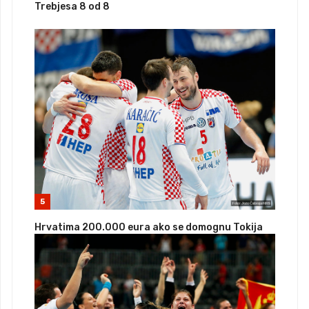
Trebjesa 8 od 8
5
Hrvatima 200.000 eura ako se domognu Tokija