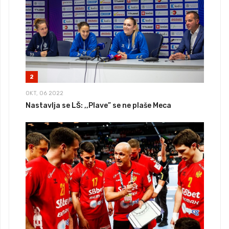
2
OKT, 06 2022
Nastavlja se LŠ: ,,Plave” se ne plaše Meca