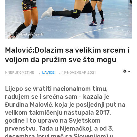
Malović:Dolazim sa velikim srcem i
voljom da pružim sve što mogu
MNERUKOMET.ME
LAVICE
19 NOVEMBAR 2021
EMP
Lijepo se vratiti nacionalnom timu,
radujem se i srećna sam - kazala je
Đurđina Malović, koja je posljednji put na
velikom takmičenju nastupala 2017.
godine i to upravo na Svjetskom
prvenstvu. Tada u Njemačkoj, a od 3.
decembra (prvi meč sa Slovenijom) u