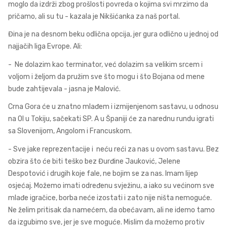
moglo da izdrži zbog prošlosti povreda o kojima svi mrzimo da
pričamo, ali su tu - kazala je Nikšićanka za naš portal.
Đina je na desnom beku odlična opcija, jer gura odlično u jednoj od
najjačih liga Evrope. Ali:
- Ne dolazim kao terminator, već dolazim sa velikim srcem i
voljom i željom da pružim sve što mogu i što Bojana od mene
bude zahtijevala - jasna je Malović.
Crna Gora će u znatno mlađem i izmijenjenom sastavu, u odnosu
na OI u Tokiju, sačekati SP. A u Španiji će za narednu rundu igrati
sa Slovenijom, Angolom i Francuskom.
- Sve jake reprezentacije i neću reći za nas u ovom sastavu. Bez
obzira što će biti teško bez Đurđine Jauković, Jelene
Despotović i drugih koje fale, ne bojim se za nas. Imam lijep
osjećaj. Možemo imati određenu svježinu, a iako su većinom sve
mlađe igračice, borba neće izostati i zato nije ništa nemoguće.
Ne želim pritisak da namećem, da obećavam, ali ne idemo tamo
da izgubimo sve, jer je sve moguće. Mislim da možemo protiv