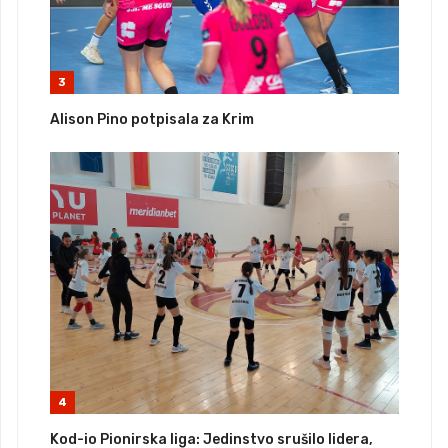
3
Alison Pino potpisala za Krim
4
Kod-io Pionirska liga: Jedinstvo srušilo lidera,