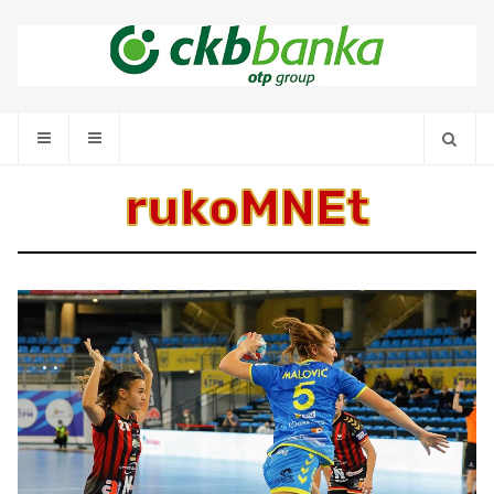
rukoMNEt