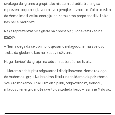
svakoga da igramo u grupi. Iako nijesam odradila trening sa
reprezentacijom, uglavnom sve djevojke poznajem. Zato i mislim
da ćemo imati veliku energiju, po čemu smo prepoznatljivi i niko
nas neće nadigrati.
Naša reprezentativka gleda na predstojeću obavezu kao na
izazov.
- Nema čega da se bojimo, osjećamo nelagodu, jer na sve ovo
treba da gledamo kao na izazov i uživanje.
Mogu ,,lavice” da igraju i na adut - rasterećenosti, ali...
- Moramo pristupitu odgovorno i disciplinovano. Nema razloga
da budemo u grču. Ne branimo titulu, nego idemo da pokažemo
sve što možemo. Znači, uz disciplinu, odgovornost, slobodu,
mladost i energiju može sve to da izgleda lijepo - jasna je Malović.