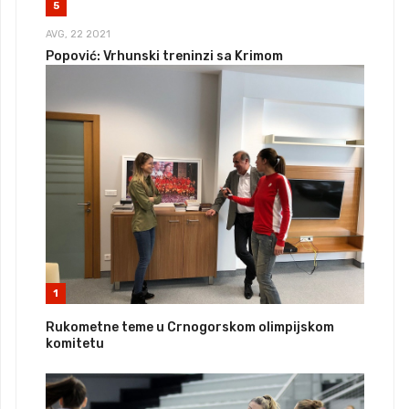
5
AVG, 22 2021
Popović: Vrhunski treninzi sa Krimom
1
Rukometne teme u Crnogorskom olimpijskom
komitetu