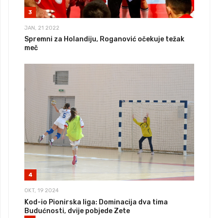
3
JAN, 21 2022
Spremni za Holandiju, Roganović očekuje težak
meč
4
OKT, 19 2024
Kod-io Pionirska liga: Dominacija dva tima
Budućnosti, dvije pobjede Zete