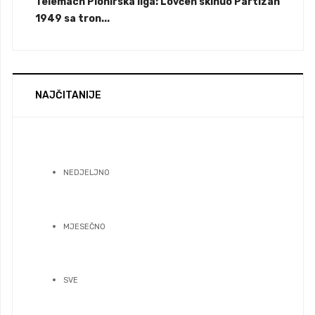
Telemach Pionirska liga: Lovćen skinuo Partizan
1949 sa tron...
NAJČITANIJE
NEDJELJNO
MJESEČNO
SVE