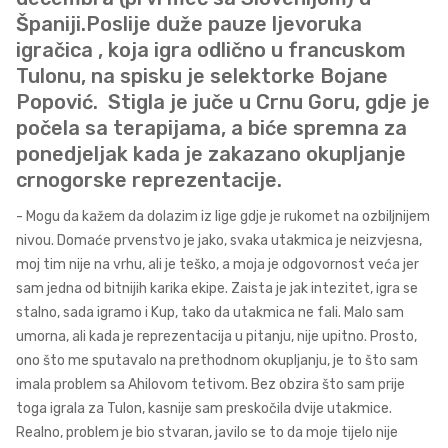
Španiji.Poslije duže pauze ljevoruka
igračica , koja igra odlično u francuskom
Tulonu, na spisku je selektorke Bojane
Popović. Stigla je juče u Crnu Goru, gdje je
počela sa terapijama, a biće spremna za
ponedjeljak kada je zakazano okupljanje
crnogorske reprezentacije.
- Mogu da kažem da dolazim iz lige gdje je rukomet na ozbiljnijem
nivou. Domaće prvenstvo je jako, svaka utakmica je neizvjesna,
moj tim nije na vrhu, ali je teško, a moja je odgovornost veća jer
sam jedna od bitnijih karika ekipe. Zaista je jak intezitet, igra se
stalno, sada igramo i Kup, tako da utakmica ne fali. Malo sam
umorna, ali kada je reprezentacija u pitanju, nije upitno. Prosto,
ono što me sputavalo na prethodnom okupljanju, je to što sam
imala problem sa Ahilovom tetivom. Bez obzira što sam prije
toga igrala za Tulon, kasnije sam preskočila dvije utakmice.
Realno, problem je bio stvaran, javilo se to da moje tijelo nije