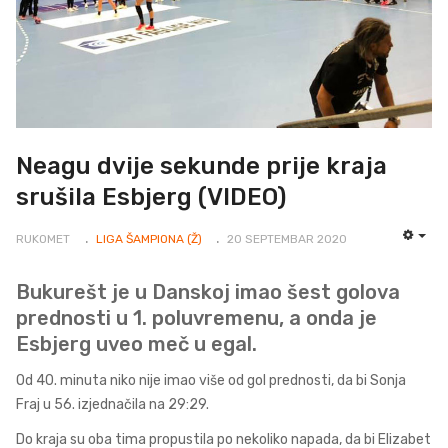
Neagu dvije sekunde prije kraja
srušila Esbjerg (VIDEO)
RUKOMET
LIGA ŠAMPIONA (Ž)
20 SEPTEMBAR 2020
EMP
Bukurešt je u Danskoj imao šest golova
prednosti u 1. poluvremenu, a onda je
Esbjerg uveo meč u egal.
Od 40. minuta niko nije imao više od gol prednosti, da bi Sonja
Fraj u 56. izjednačila na 29:29.
Do kraja su oba tima propustila po nekoliko napada, da bi Elizabet