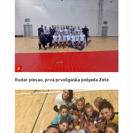
3
Rudar plesao, prva prvoligaška pobjeda Zete