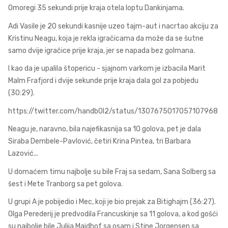
Omoregi 35 sekundi prije kraja otela loptu Dankinjama.
Adi Vasile je 20 sekundi kasnije uzeo tajm-aut i nacrtao akciju za
Kristinu Neagu, koja je rekla igračicama da može da se šutne
samo dvije igračice prije kraja, jer se napada bez golmana.
I kao da je upalila štopericu - sjajnom varkom je izbacila Marit
Malm Frafjord i dvije sekunde prije kraja dala gol za pobjedu
(30:29).
https://twitter.com/handb0l2/status/1307675017057107968
Neagu je, naravno, bila najefikasnija sa 10 golova, pet je dala
Siraba Dembele-Pavlović, četiri Krina Pintea, tri Barbara
Lazović...
U domaćem timu najbolje su bile Fraj sa sedam, Sana Solberg sa
šest i Mete Tranborg sa pet golova.
U grupi A je pobijedio i Mec, koji je bio prejak za Bitighajm (36:27).
Olga Perederij je predvodila Francuskinje sa 11 golova, a kod gošći
su najbolje bile Julija Maidhof sa osam i Stine Jorgensen sa