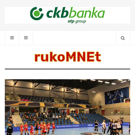
rukoMNEt