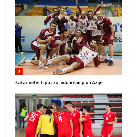
3
Katar četvrti put zaredom šampion Azije