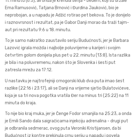
11. minutu (6:5), ali onda je krenula serija - bedem, koji su držale
Ema Ramusović, Tatjana Brnović i Đurđina Jauković, bio je
neprobojan, a u napadu je Adžić rotirao pet bekova. To je donijelo
i raznovrsnost i rezultat, pa je Gabor Danji morao da traži tajm-
aut pri rezultatu 9:6 u 18. minutu.
To je samo nakratko zaustavilo seriju Budućnosti, jer je Barbara
Lazović igrala možda i najbolje poluvrijeme u karijeri i svojim
četvrtim golom donijela plus pet u 22. minutu (13:8). Ista razlika
je bila i na poluvremenu, nakon što je Slovenka i šesti put
zatresla mrežu za 17:12.
U nastavku je najtrofejniji crnogorski klub dva puta imao šest
razlike (22:16 i 23:17), ali se Danji na vrijeme sjetio Bulatovićeve,
koja je sa tri nova pogotka vratila Đer na minus tri (25:22) na 11
minuta do kraja.
To nije bio kraj muka, jer je Čenge Fodor smanjila na 25:23, a onda
je Emili Sando dala saigračicama injekciju adrenalina - drugi put
je odbranila sedmerac, ovog puta Veroniki Kristijansen, da bi
Budućnost iz kontre prekinula crnu seriju u napadu i povela