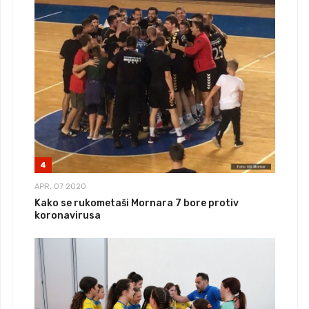
4
APR, 07 2020
Kako se rukometaši Mornara 7 bore protiv
koronavirusa