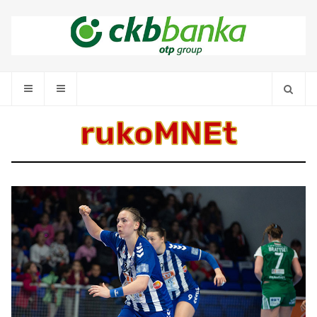
rukoMNEt