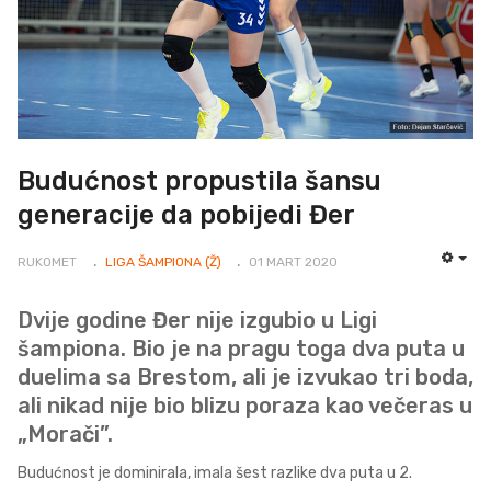
Budućnost propustila šansu
generacije da pobijedi Đer
RUKOMET
LIGA ŠAMPIONA (Ž)
01 MART 2020
EMP
Dvije godine Đer nije izgubio u Ligi
šampiona. Bio je na pragu toga dva puta u
duelima sa Brestom, ali je izvukao tri boda,
ali nikad nije bio blizu poraza kao večeras u
„Morači”.
Budućnost je dominirala, imala šest razlike dva puta u 2.