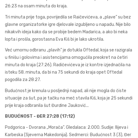
26:23 na osam minuta do kraja.
Tri minuta prije toga, povrijedila se Raičevićeva, a „plave” su bez
glavne organizatorke igre djelovale izgubljeno u napadu. Nije bilo
nikakvih ideja kako da se probije bedem Mađarica, a ako bi neka
lopta i prošla, gorostasna Eva Kiš bi je lako ukrotila.
Već umornu odbranu „plavih” je dotukla Oftedal, koja se razigrala
u finišu i golovima i asistencijama omogućila preokret na četiri
minuta do kraja (27:26). Radičevićeva je iz kontre izjednačila na
isteku 58. minuta, da bi na 75 sekundi do kraja opet Oftedal
pogodila za 28:27.
Budućnost je krenula u posljednji napad, ali nije mogla do čiste
situacije za šut, pa je tačku na meč stavila Kiš, koja je 25 sekundi
prije kraja odbranila šut Đurđine Jauković...
BUDUĆNOST - ĐER 27:28 (17:12)
Podgorica - Dvorana „Morača”. Gledalaca: 2.000. Sudije: Ilijeva i
Karbeska (Sjeverna Makedonija). Sedmerci: Budućnost 3 (3), Đer