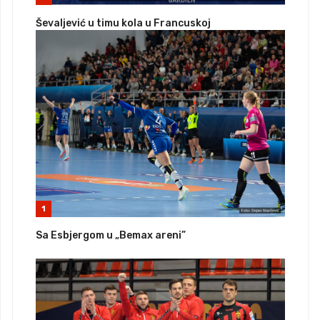
Ševaljević u timu kola u Francuskoj
1
Sa Esbjergom u „Bemax areni”