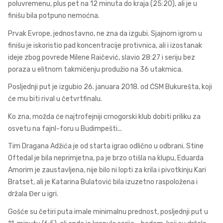
poluvremenu, plus pet na 12 minuta do kraja (25:20), ali je u
finišu bila potpuno nemoćna.
Prvak Evrope, jednostavno, ne zna da izgubi. Sjajnom igrom u
finišu je iskoristio pad koncentracije protivnica, ali i izostanak
ideje zbog povrede Milene Raičević, slavio 28:27 i seriju bez
poraza u elitnom takmičenju produžio na 36 utakmica.
Posljednji put je izgubio 26. januara 2018. od ĆSM Bukurešta, koji
će mu biti rival u četvrtfinalu.
Ko zna, možda će najtrofejniji crnogorski klub dobiti priliku za
osvetu na fajnl-foru u Budimpešti...
Tim Dragana Adžića je od starta igrao odlično u odbrani. Stine
Oftedal je bila neprimjetna, pa je brzo otišla na klupu, Eduarda
Amorim je zaustavljena, nije bilo ni lopti za krila i pivotkinju Kari
Bratset, ali je Katarina Bulatović bila izuzetno raspoložena i
držala Đer u igri.
Gošće su četiri puta imale minimalnu prednost, posljednji put u