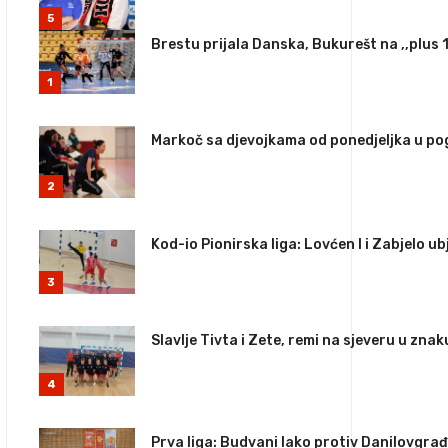
5
Brestu prijala Danska, Bukurešt na ,,plus 
1
Markoč sa djevojkama od ponedjeljka u p
2
Kod-io Pionirska liga: Lovćen I i Zabjelo ub
3
Slavlje Tivta i Zete, remi na sjeveru u zna
4
Prva liga: Budvani lako protiv Danilovgra