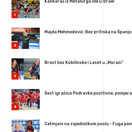
Kankaraš iz Metalurga ide u Izrael
1
Majda Mehmedović: Bez pritiska na Španjo
2
Brest bez Kobilinske i Leset u „Morači”
3
Šest igračica Podravke pozitivne, pomjer
4
Cetinjani na zajedničkom poslu - Fuga pom