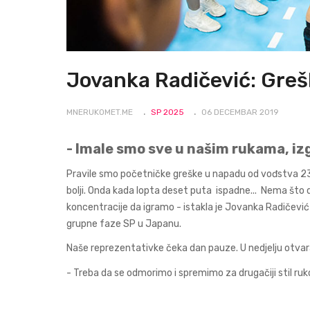
Jovanka Radičević: Greš
MNERUKOMET.ME
SP 2025
06 DECEMBAR 2019
- Imale smo sve u našim rukama, iz
Pravile smo početničke greške u napadu od vođstva 23:19,
bolji. Onda kada lopta deset puta ispadne... Nema što
koncentracije da igramo - istakla je Jovanka Radičević
grupne faze SP u Japanu.
Naše reprezentativke čeka dan pauze. U nedjelju otva
- Treba da se odmorimo i spremimo za drugačiji stil ru