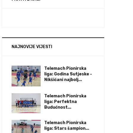
NAJNOVIJE VIJESTI
Telemach Pionirska
liga: Godina Sutjeske -
Nikšićani najbolj...
Telemach Pionirska
liga: Perfektna
Budućnost...
Telemach Pionirska
liga: Stars šampion...