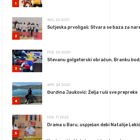
1
AVG, 22 2021
Sutjeska prvoligaš: Stvara se baza za nar
2
FEB, 20 2020
Stevanu golgeterski obračun, Branku bod
3
APR, 24 2020
Đurđina Jauković: Želja ruši sve prepreke
4
FEB, 11 2023
Drama u Baru, uspješan debi Natalije Leki
5