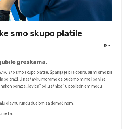
ke smo skupo platile
EMPTY
gubile greškama.
 što smo skupo platile. Španija je bila dobra, ali mi smo bili
 da se traži. U nastavku moramo da budemo mirne i sa više
 nakon poraza ,,lavica“ od ,,ratnica“ u posljednjem meču
raju glavnu rundu duelom sa domaćinom.
kometa.