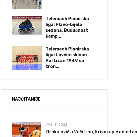
Telemach Pionirska
liga: Plavo-bijela
sezona, Budućnost
šamp...
Telemach Pionirska
liga: Lovćen skinuo
Partizan 1949 sa
tron...
NAJČITANIJE
AVG, 11 2022
Drakulović u Vučitrnu, Krivokapić odustao