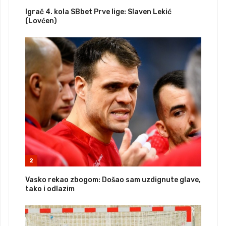
Igrač 4. kola SBbet Prve lige: Slaven Lekić
(Lovćen)
2
Vasko rekao zbogom: Došao sam uzdignute glave,
tako i odlazim