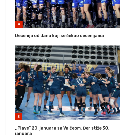
4
Decenija od dana koji se čekao decenijama
5
,,Plave” 20. januara sa Valčeom, Đer stiže 30.
januara