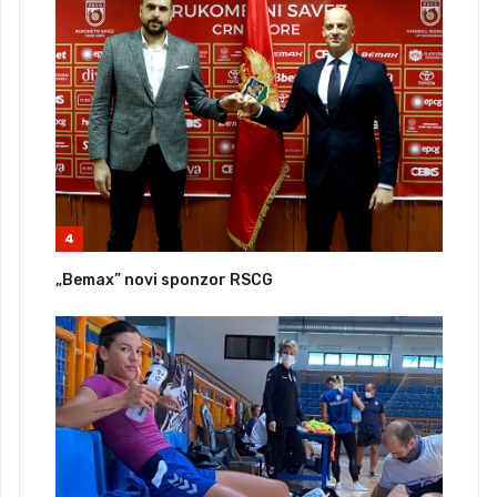
4
„Bemax” novi sponzor RSCG