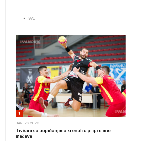
SVE
1
JAN, 29 2020
Tivćani sa pojačanjima krenuli u pripremne
mečeve