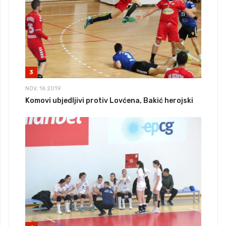
3
NOV, 16 2019
Komovi ubjedljivi protiv Lovćena, Bakić herojski