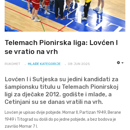
Telemach Pionirska liga: Lovćen I
se vratio na vrh
RUKOMET
MLAĐE KATEGORIJE
08 JUN 2025
EMP
Lovćen I i Sutjeska su jedini kandidati za
šampionsku titulu u Telemach Pionirskoj
ligi za dječake 2012. godište i mlađe, a
Cetinjani su se danas vratili na vrh.
Lovćen je upisao dvije pobjede. Mornar II, Partizan 1949, Berane
1949 i Titograd su došli do po jedne pobjede, a bez bodova je
završio Mornar 7 I.