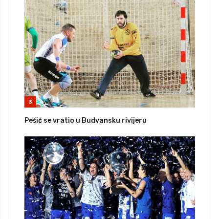
3
Pešić se vratio u Budvansku rivijeru