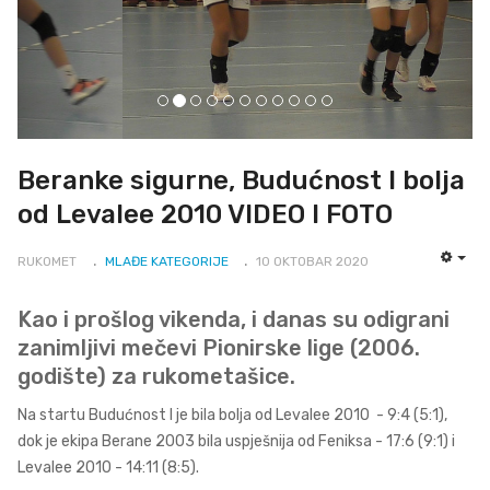
Beranke sigurne, Budućnost I bolja
od Levalee 2010 VIDEO I FOTO
RUKOMET
MLAĐE KATEGORIJE
10 OKTOBAR 2020
EMP
Kao i prošlog vikenda, i danas su odigrani
zanimljivi mečevi Pionirske lige (2006.
godište) za rukometašice.
Na startu Budućnost I je bila bolja od Levalee 2010 - 9:4 (5:1),
dok je ekipa Berane 2003 bila uspješnija od Feniksa - 17:6 (9:1) i
Levalee 2010 - 14:11 (8:5).