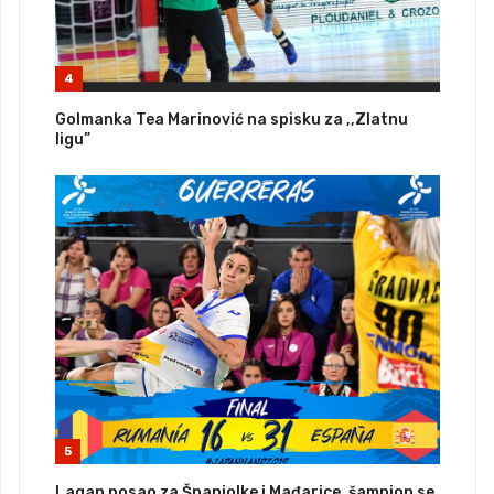
4
Golmanka Tea Marinović na spisku za ,,Zlatnu
ligu”
5
Lagan posao za Španjolke i Mađarice, šampion se