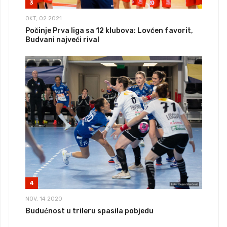
3
OKT, 02 2021
Počinje Prva liga sa 12 klubova: Lovćen favorit,
Budvani najveći rival
4
NOV, 14 2020
Budućnost u trileru spasila pobjedu