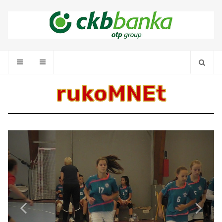
rukoMNEt
Previous
Next