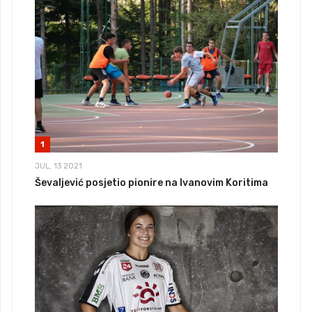
1
JUL, 13 2021
Ševaljević posjetio pionire na Ivanovim Koritima