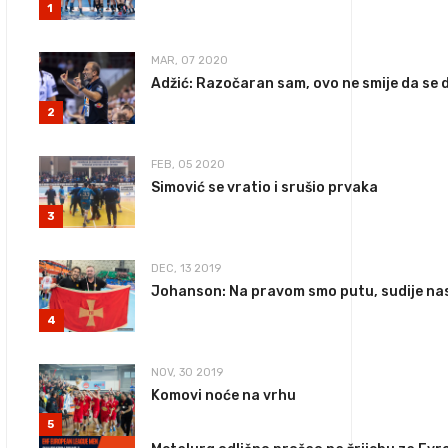
1
MAR, 07 2020
Adžić: Razočaran sam, ovo ne smije da se 
2
FEB, 05 2020
Simović se vratio i srušio prvaka
3
DEC, 13 2019
Johanson: Na pravom smo putu, sudije nas
4
NOV, 30 2019
Komovi noće na vrhu
5