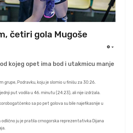
, četiri gola Mugoše
EMPTY
 od kojeg opet ima bod i utakmicu manje
tim grupe, Podravku, koju je slomio u finišu za 30:26.
dnji put vodila u 46. minutu (24:23), ali nije izdržala.
Skorobogatčenko sa po pet golova su bile najefikasnije u
 odlično ju je pratila crnogorska reprezentativka Dijana
ja.