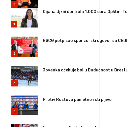
5
Dijana Ujkić donirala 1.000 eura Opštini T
1
RSCG potpisao sponzorski ugovor sa CED
2
Jovanka očekuje bolju Budućnost u Brest
3
Protiv Rostova pametno i strpljivo
4