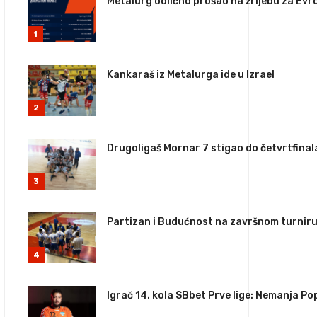
Metalurg odlično prošao na žrijebu za Evr
1
Kankaraš iz Metalurga ide u Izrael
2
Drugoligaš Mornar 7 stigao do četvrtfina
3
Partizan i Budućnost na završnom turnir
4
Igrač 14. kola SBbet Prve lige: Nemanja P