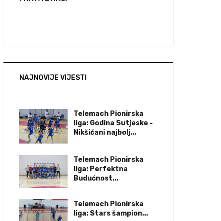
NAJNOVIJE VIJESTI
Telemach Pionirska
liga: Godina Sutjeske -
Nikšićani najbolj...
Telemach Pionirska
liga: Perfektna
Budućnost...
Telemach Pionirska
liga: Stars šampion...