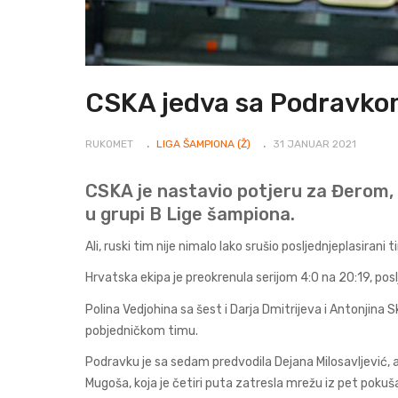
CSKA jedva sa Podravkom
RUKOMET
LIGA ŠAMPIONA (Ž)
31 JANUAR 2021
CSKA je nastavio potjeru za Đerom,
u grupi B Lige šampiona.
Ali, ruski tim nije nimalo lako srušio posljednjeplasirani 
Hrvatska ekipa je preokrenula serijom 4:0 na 20:19, poslje
Polina Vedjohina sa šest i Darja Dmitrijeva i Antonjina 
pobjedničkom timu.
Podravku je sa sedam predvodila Dejana Milosavljević, a
Mugoša, koja je četiri puta zatresla mrežu iz pet pokuša