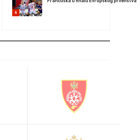
Francuska u finalu Evropskog prvenstva
5