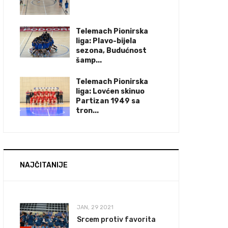
Telemach Pionirska
liga: Plavo-bijela
sezona, Budućnost
šamp...
Telemach Pionirska
liga: Lovćen skinuo
Partizan 1949 sa
tron...
NAJČITANIJE
JAN, 29 2021
Srcem protiv favorita