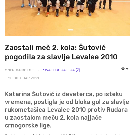
Zaostali meč 2. kola: Šutović
pogodila za slavlje Levalee 2010
MNERUKOMET.ME
PRVA I DRUGA LIGA (Ž)
EMP
20 OKTOBAR 2021
Katarina Šutović iz deveterca, po isteku
vremena, postigla je od bloka gol za slavlje
rukometašica Levalee 2010 protiv Rudara
u zaostalom meču 2. kola najjače
crnogorske lige.