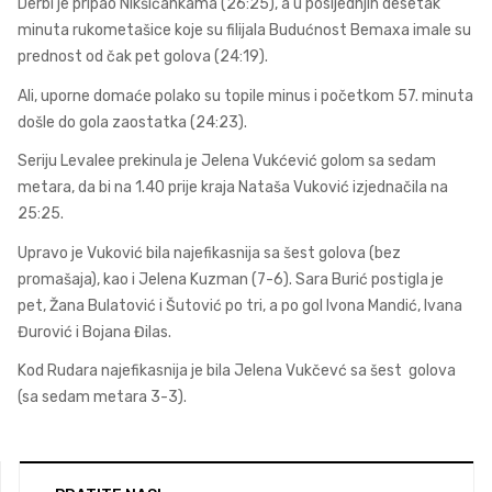
Derbi je pripao Nikšićankama (26:25), a u posljednjih desetak
minuta rukometašice koje su filijala Budućnost Bemaxa imale su
prednost od čak pet golova (24:19).
Ali, uporne domaće polako su topile minus i početkom 57. minuta
došle do gola zaostatka (24:23).
Seriju Levalee prekinula je Jelena Vukćević golom sa sedam
metara, da bi na 1.40 prije kraja Nataša Vuković izjednačila na
25:25.
Upravo je Vuković bila najefikasnija sa šest golova (bez
promašaja), kao i Jelena Kuzman (7-6). Sara Burić postigla je
pet, Žana Bulatović i Šutović po tri, a po gol Ivona Mandić, Ivana
Đurović i Bojana Đilas.
Kod Rudara najefikasnija je bila Jelena Vukčevć sa šest golova
(sa sedam metara 3-3).