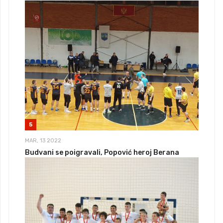
5
MAR, 13 2022
Budvani se poigravali, Popović heroj Berana