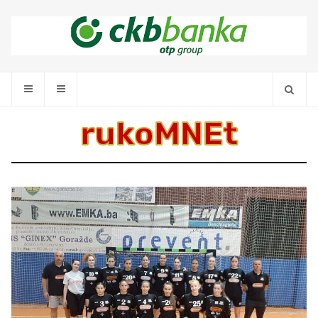
rukoMNEt