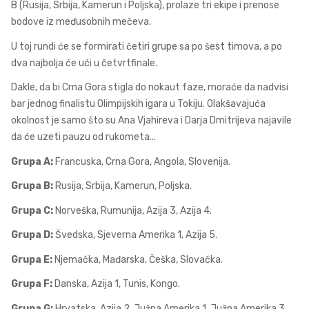
B (Rusija, Srbija, Kamerun i Poljska), prolaze tri ekipe i prenose
bodove iz međusobnih mečeva.
U toj rundi će se formirati četiri grupe sa po šest timova, a po
dva najbolja će ući u četvrtfinale.
Dakle, da bi Crna Gora stigla do nokaut faze, moraće da nadvisi
bar jednog finalistu Olimpijskih igara u Tokiju. Olakšavajuća
okolnost je samo što su Ana Vjahireva i Darja Dmitrijeva najavile
da će uzeti pauzu od rukometa...
Grupa A:
Francuska, Crna Gora, Angola, Slovenija.
Grupa B:
Rusija, Srbija, Kamerun, Poljska.
Grupa C:
Norveška, Rumunija, Azija 3, Azija 4.
Grupa D:
Švedska, Sjeverna Amerika 1, Azija 5.
Grupa E:
Njemačka, Mađarska, Češka, Slovačka.
Grupa F:
Danska, Azija 1, Tunis, Kongo.
Grupa G:
Hrvatska, Azija 2, Južna Amerika 1, Južna Amerika 3.