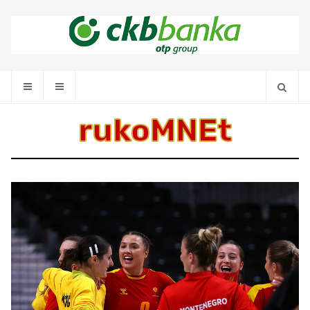
rukoMNEt