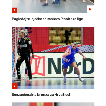
1
Pogledajte isječke sa mečeva Pionirske lige
2
Senzacionalna bronza za Hrvatice!