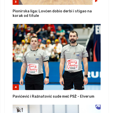
3
Pionirska liga: Lovćen dobio derbi i stigao na
korak od titule
4
Pavićević i Ražnatović sude meč PSŽ - Elverum