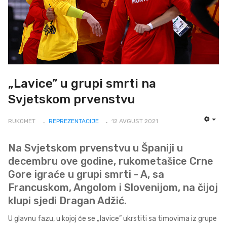
„Lavice” u grupi smrti na
Svjetskom prvenstvu
RUKOMET
REPREZENTACIJE
12 AVGUST 2021
EMP
Na Svjetskom prvenstvu u Španiji u
decembru ove godine, rukometašice Crne
Gore igraće u grupi smrti - A, sa
Francuskom, Angolom i Slovenijom, na čijoj
klupi sjedi Dragan Adžić.
U glavnu fazu, u kojoj će se „lavice” ukrstiti sa timovima iz grupe