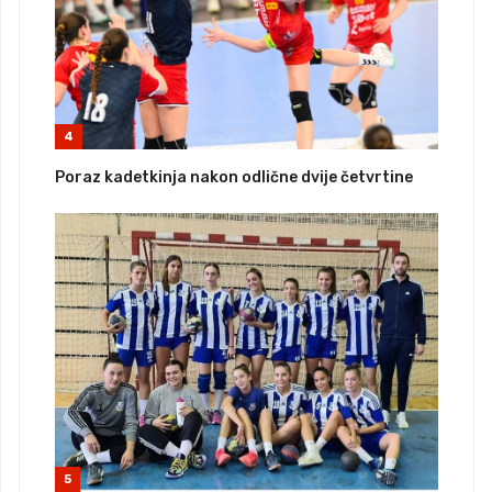
4
Poraz kadetkinja nakon odlične dvije četvrtine
5