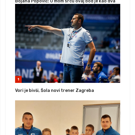
Bojana Popović: U mom srcu ovaj bod je kao dva
1
Vori je bivši, Šola novi trener Zagreba