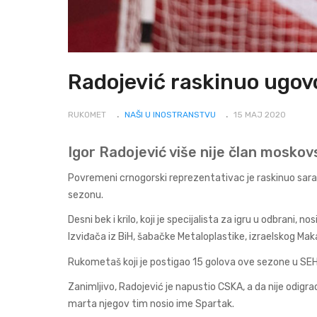
Radojević raskinuo ugov
RUKOMET
NAŠI U INOSTRANSTVU
15 MAJ 2020
Igor Radojević više nije član mosko
Povremeni crnogorski reprezentativac je raskinuo sarad
sezonu.
Desni bek i krilo, koji je specijalista za igru u odbrani
Izviđača iz BiH, šabačke Metaloplastike, izraelskog Mak
Rukometaš koji je postigao 15 golova ove sezone u SEHA l
Zanimljivo, Radojević je napustio CSKA, a da nije odigra
marta njegov tim nosio ime Spartak.