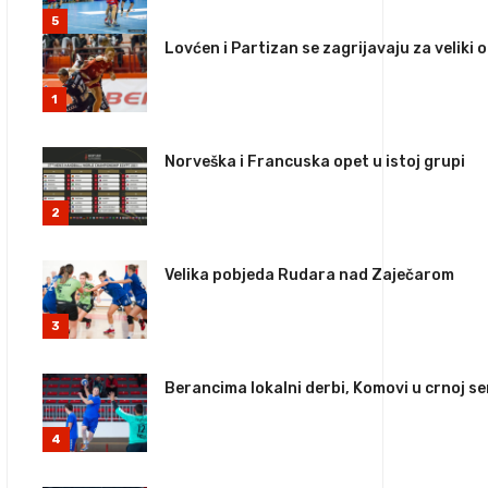
5
Lovćen i Partizan se zagrijavaju za veliki 
1
Norveška i Francuska opet u istoj grupi
2
Velika pobjeda Rudara nad Zaječarom
3
Berancima lokalni derbi, Komovi u crnoj ser
4