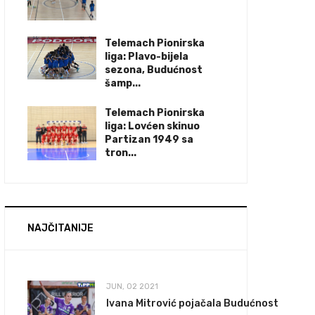
Telemach Pionirska
liga: Plavo-bijela
sezona, Budućnost
šamp...
Telemach Pionirska
liga: Lovćen skinuo
Partizan 1949 sa
tron...
NAJČITANIJE
JUN, 02 2021
Ivana Mitrović pojačala Budućnost