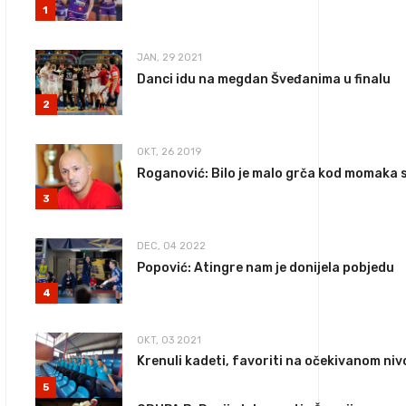
1
JAN, 29 2021
Danci idu na megdan Šveđanima u finalu
2
OKT, 26 2019
Roganović: Bilo je malo grča kod momaka 
3
DEC, 04 2022
Popović: Atingre nam je donijela pobjedu
4
OKT, 03 2021
Krenuli kadeti, favoriti na očekivanom ni
5