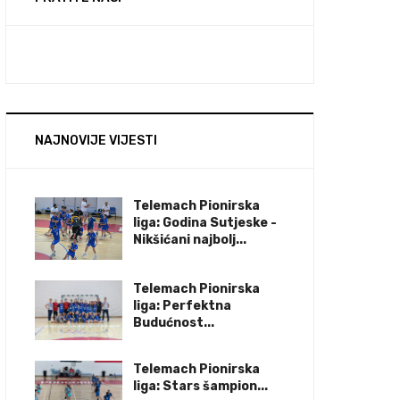
NAJNOVIJE VIJESTI
Telemach Pionirska
liga: Godina Sutjeske -
Nikšićani najbolj...
Telemach Pionirska
liga: Perfektna
Budućnost...
Telemach Pionirska
liga: Stars šampion...