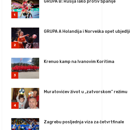
GRUPA B: Rusija lako protiv Španije
1
GRUPA A Holandija i Norveška opet ubjedlj
2
Krenuo kamp na Ivanovim Koritima
3
Muratovićev život u „zatvorskom” režimu
4
Zagrebu posljednja viza za četvrtfinale