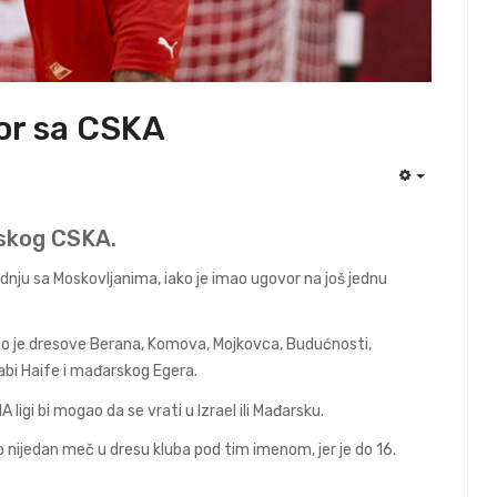
or sa CSKA
EMPTY
vskog CSKA.
nju sa Moskovljanima, iako je imao ugovor na još jednu
, nosio je dresove Berana, Komova, Mojkovca, Budućnosti,
abi Haife i mađarskog Egera.
igi bi mogao da se vrati u Izrael ili Mađarsku.
o nijedan meč u dresu kluba pod tim imenom, jer je do 16.