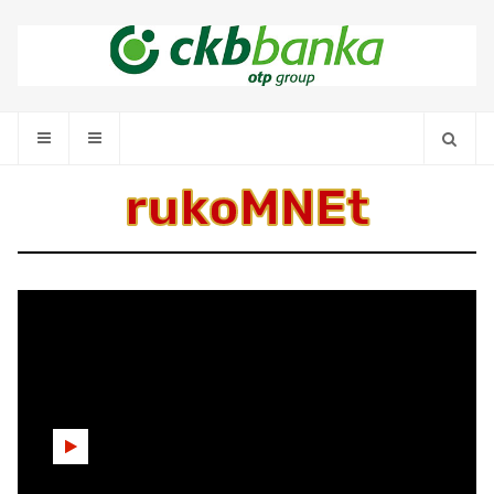
rukoMNEt