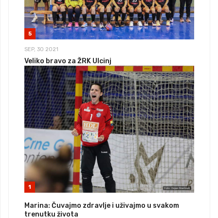
5
SEP, 30 2021
Veliko bravo za ŽRK Ulcinj
1
Marina: Čuvajmo zdravlje i uživajmo u svakom
trenutku života