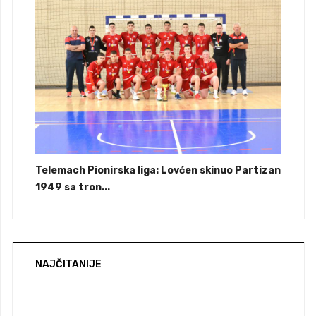
Telemach Pionirska liga: Lovćen skinuo Partizan
1949 sa tron...
NAJČITANIJE