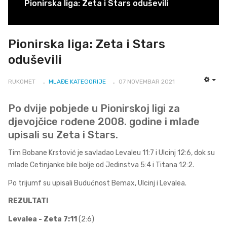
Pionirska liga: Zeta i Stars oduševili
Pionirska liga: Zeta i Stars
oduševili
RUKOMET
MLAĐE KATEGORIJE
07 NOVEMBAR 2021
EMP
Po dvije pobjede u Pionirskoj ligi za
djevojčice rođene 2008. godine i mlađe
upisali su Zeta i Stars.
Tim Bobane Krstović je savladao Levaleu 11:7 i Ulcinj 12:6, dok su
mlade Cetinjanke bile bolje od Jedinstva 5:4 i Titana 12:2.
Po trijumf su upisali Budućnost Bemax, Ulcinj i Levalea.
REZULTATI
Levalea - Zeta 7:11
(2:6)