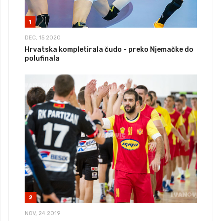
1
DEC, 15 2020
Hrvatska kompletirala čudo - preko Njemačke do
polufinala
2
NOV, 24 2019