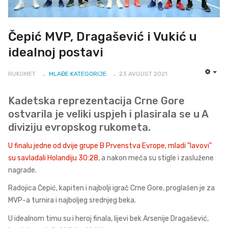
Čepić MVP, Dragašević i Vukić u
idealnoj postavi
RUKOMET
MLAĐE KATEGORIJE
23 AVGUST 2021
EMP
Kadetska reprezentacija Crne Gore
ostvarila je veliki uspjeh i plasirala se u A
diviziju evropskog rukometa.
U finalu jedne od dvije grupe B Prvenstva Evrope, mladi "lavovi"
su savladali Holandiju 30:28
, a nakon meča su stigle i zaslužene
nagrade.
Radojica Čepić, kapiten i najbolji igrač Crne Gore, proglašen je za
MVP-a turnira i najboljeg srednjeg beka.
U idealnom timu su i heroj finala, lijevi bek Arsenije Dragašević,