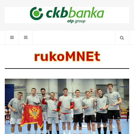
rukoMNEt