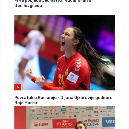
Prva pobjeda Jedinstva, Rudar silan u
Danilovgradu
5
Povratak u Rumuniju - Dijana Ujkić dvije godine u
Baja Mareu