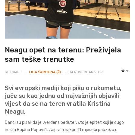
Neagu opet na terenu: Preživjela
sam teške trenutke
RUKOMET
LIGA ŠAMPIONA (Ž)
04 NOVEMBAR 2019
EMP
Svi evropski mediji koji pišu o rukometu,
juče su kao jednu od najvažnijih objavili
vijest da se na teren vratila Kristina
Neagu.
Danci su pisali da je „verdens bedste“, što je epitet koji je dugo
nosila Bojana Popović, zaigrala nakon 11 mjeseci pauze, a u