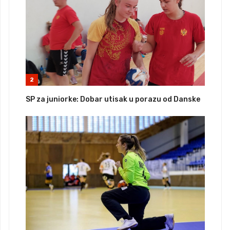
2
SP za juniorke: Dobar utisak u porazu od Danske