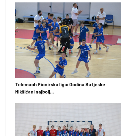
Telemach Pionirska liga: Godina Sutjeske -
Nikšićani najbolj...