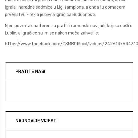
igrala i naredne sedmice u Ligi šampiona, a onda i u domaćem
prvenstvu - rekla je bivša igračica Budućnosti.
Njen povratak na teren su pratili i rumunski navijači, koji su došli u
Lublin, a igračice su im se nakon meča zahvalile.
https://www.facebook.com/CSMBOfficial/videos/242614764431
PRATITE NAS!
NAJNOVIJE VIJESTI