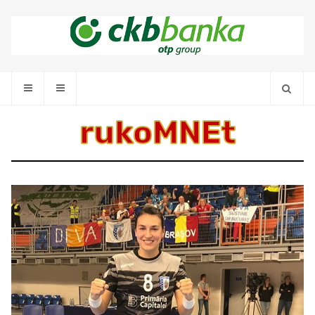
rukoMNEt