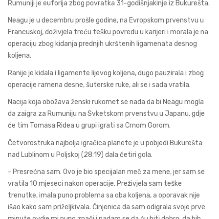
Rumuniji je euforija zbog povratka 31-godišnjakinje iz Bukurešta.
Neagu je u decembru prošle godine, na Evropskom prvenstvu u
Francuskoj, doživjela treću tešku povredu u karijeri i morala je na
operaciju zbog kidanja prednjih ukrštenih ligamenata desnog
koljena.
Ranije je kidala i ligamente lijevog koljena, dugo pauzirala i zbog
operacije ramena desne, šuterske ruke, ali se i sada vratila.
Nacija koja obožava ženski rukomet se nada da bi Neagu mogla
da zaigra za Rumuniju na Svketskom prvenstvu u Japanu, gdje
će tim Tomasa Ridea u grupi igrati sa Crnom Gorom.
Četvorostruka najbolja igračica planete je u pobjedi Bukurešta
nad Lublinom u Poljskoj (28:19) dala četiri gola.
- Presrećna sam. Ovo je bio specijalan meč za mene, jer sam se
vratila 10 mjeseci nakon operacije. Preživjela sam teške
trenutke, imala puno problema sa oba koljena, a oporavak nije
išao kako sam priželjkivala. Činjenica da sam odigrala svoje prve
minute ovdje mi puno znači i nadam se da ću biti dobro, da bih