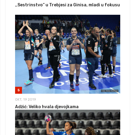
,,Sestrinstvo“ u Trebjesi za Ginisa, mladi u fokusu
5
OKT, 19 2019
Adžić: Veliko hvala djevojkama