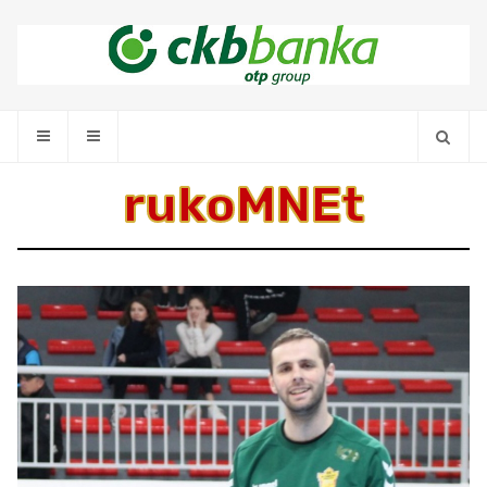
rukoMNEt