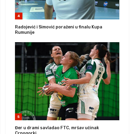
4
Radojević i Simović poraženi u finalu Kupa
Rumunije
5
Đer u drami savladao FTC, mršav učinak
Crnogorki