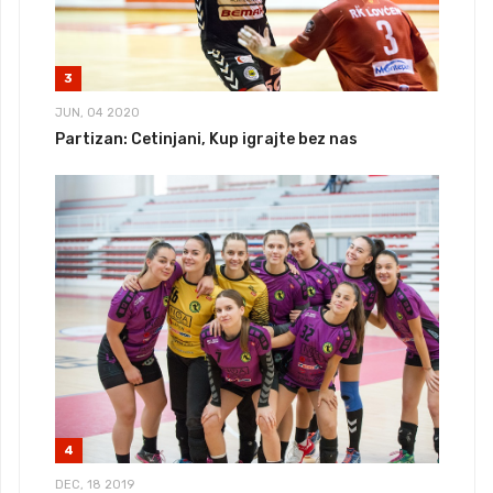
3
JUN, 04 2020
Partizan: Cetinjani, Kup igrajte bez nas
4
DEC, 18 2019