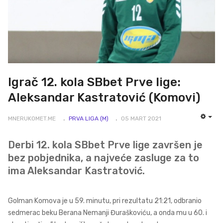
Igrač 12. kola SBbet Prve lige:
Aleksandar Kastratović (Komovi)
MNERUKOMET.ME
PRVA LIGA (M)
05 MART 2021
EMP
Derbi 12. kola SBbet Prve lige završen je
bez pobjednika, a najveće zasluge za to
ima Aleksandar Kastratović.
Golman Komova je u 59. minutu, pri rezultatu 21:21, odbranio
sedmerac beku Berana Nemanji Đuraškoviću, a onda mu u 60. i